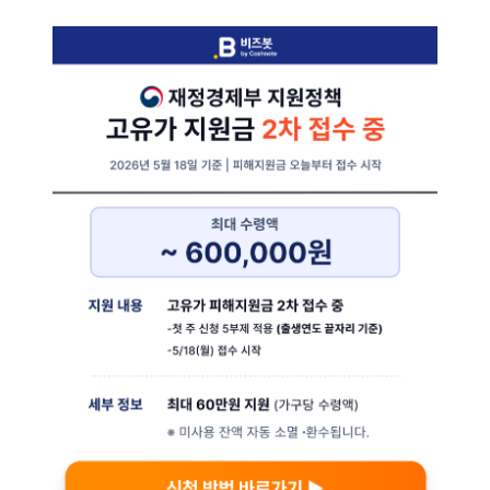
콘
텐
츠
로
바
로
가
기