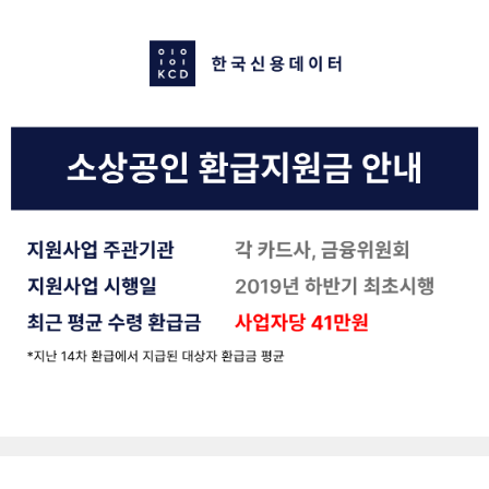
콘
텐
츠
로
바
로
가
기