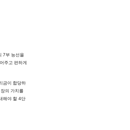
 7부 능선을
열어주고 편하게
권리금이 합당하
매장의 가치를
내해야 할 4단