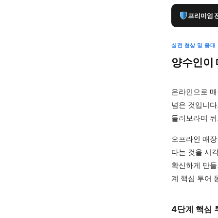
콘
프리미엄 
텐
츠
실전 협상 및 응대
로
양수인이 
바
로
가
온라인으로 매
넘은 것입니다
기
둘러보라며 뒤
오프라인 매장
다는 것을 시
확신하게 만들
계 핵심 투어
4단계 핵심 