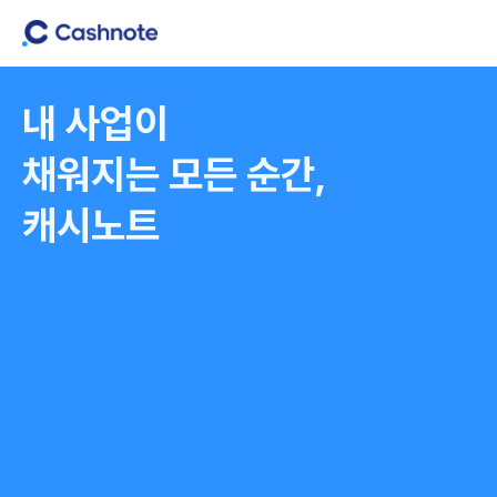
콘
텐
츠
로
바
로
내 사업이
가
기
채워지는 모든 순간,
캐시노트